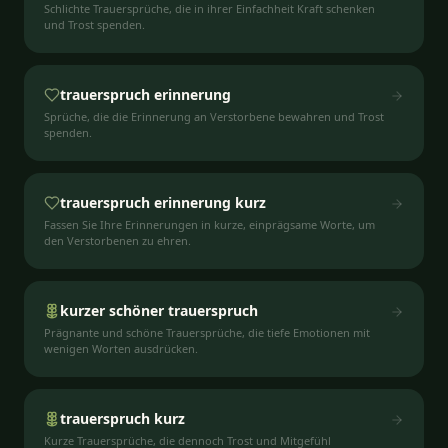
Schlichte Trauersprüche, die in ihrer Einfachheit Kraft schenken
und Trost spenden.
trauerspruch erinnerung
Sprüche, die die Erinnerung an Verstorbene bewahren und Trost
spenden.
trauerspruch erinnerung kurz
Fassen Sie Ihre Erinnerungen in kurze, einprägsame Worte, um
den Verstorbenen zu ehren.
kurzer schöner trauerspruch
Prägnante und schöne Trauersprüche, die tiefe Emotionen mit
wenigen Worten ausdrücken.
trauerspruch kurz
Kurze Trauersprüche, die dennoch Trost und Mitgefühl