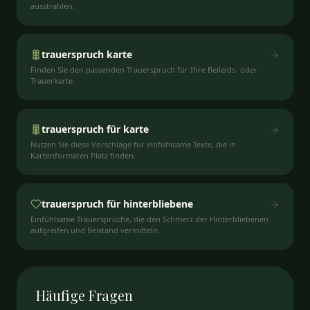
ausstrahlen.
trauerspruch karte
Finden Sie den passenden Trauerspruch für Ihre Beileids- oder
Trauerkarte.
trauerspruch für karte
Nutzen Sie diese Vorschläge für einfühlsame Texte, die in
Kartenformaten Platz finden.
trauerspruch für hinterbliebene
Einfühlsame Trauersprüche, die den Schmerz der Hinterbliebenen
aufgreifen und Beistand vermitteln.
Häufige
Fragen