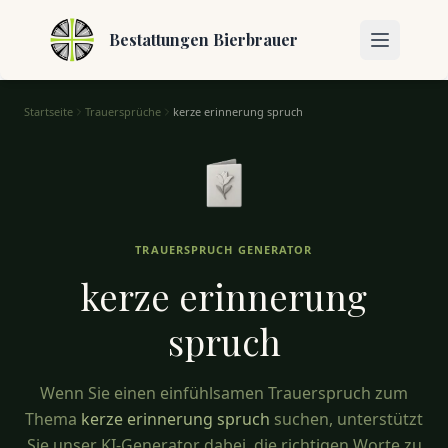
Bestattungen Bierbrauer
Startseite
Trauersprüche
kerze erinnerung spruch
Kerze Erinnerung Spruch – Trauersprüche für den Abschied
TRAUERSPRUCH GENERATOR
kerze erinnerung
spruch
Wenn Sie einen einfühlsamen Trauerspruch zum
Thema
kerze erinnerung spruch
suchen, unterstützt
Sie unser KI-Generator dabei, die richtigen Worte zu