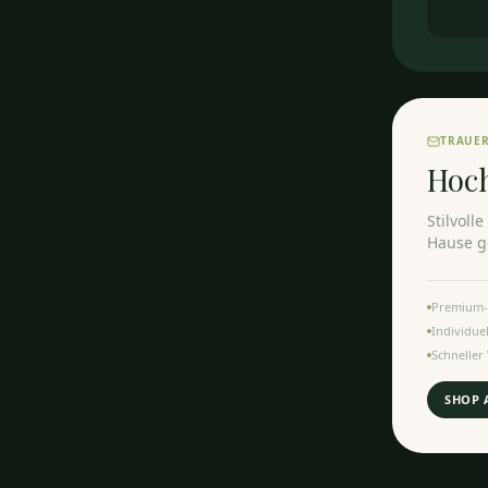
TRAUE
Hoc
Stilvoll
Hause ge
Premium-
Individue
Schneller
SHOP 