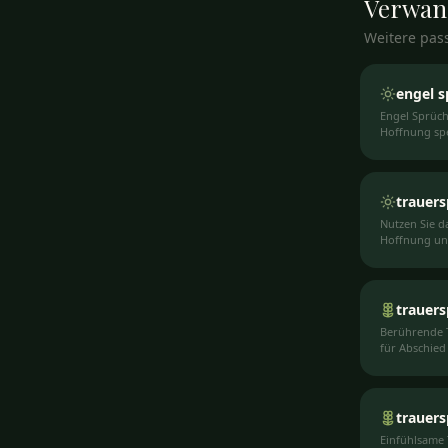
Verwan
Weitere pas
engel s
Engel Sprüche
Hoffnung sp
trauer
Nutzen Sie 
Hoffnung und
trauers
Berührende 
für Abschied
trauers
Einfühlsame 