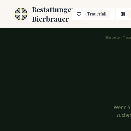
Bestattungen
Trauerfall
Bierbrauer
Startseite
Trau
Engel Tod Sprüche – Spirituelle & hoffnungsvolle Worte
Wenn S
suchen