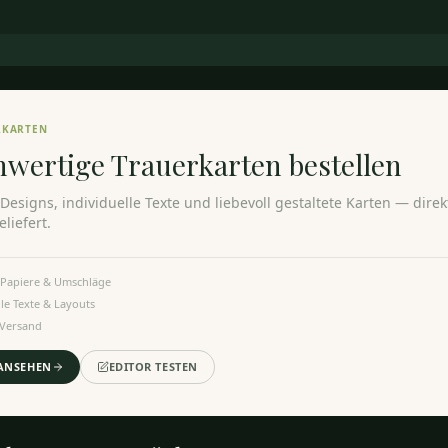
RKARTEN
hwertige Trauerkarten
bestellen
e Designs, individuelle Texte und liebevoll gestaltete Karten — dire
liefert.
Papiere & Umschläge
lle Texte & Layouts
 Versand
ANSEHEN
EDITOR TESTEN