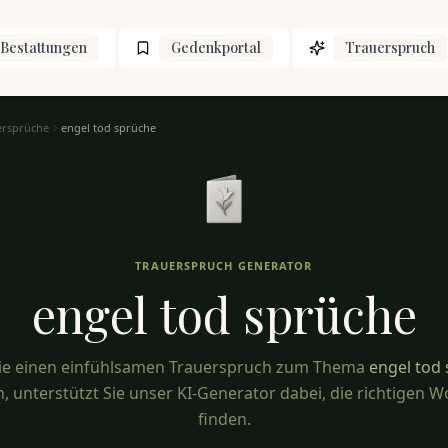
Bestattungen
Gedenkportal
Trauerspruch
ersprüche
engel tod sprüche
TRAUERSPRUCH GENERATOR
engel tod
sprüche
ie einen einfühlsamen Trauerspruch zum Thema
engel tod
, unterstützt Sie unser KI-Generator dabei, die richtigen W
finden.