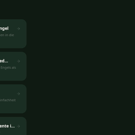
ngel
en in die
ed
 Engels als
Einfachheit
ente im
r