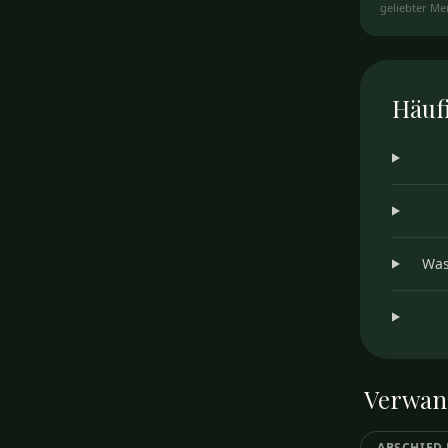
geliebter Me
gerissen wir
Häuf
Was
Verwan
ABSCHIED