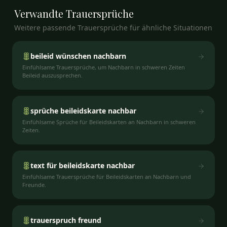
Verwandte
Trauersprüche
Weitere passende Trauersprüche für ähnliche Situationen
beileid wünschen nachbarn
Einfühlsame Trauersprüche, um Nachbarn in schweren Zeiten
Beileid auszusprechen.
sprüche beileidskarte nachbar
Einfühlsame Sprüche für Beileidskarten an Nachbarn in schweren
Zeiten.
text für beileidskarte nachbar
Einfühlsame Trauersprüche für Beileidskarten an Nachbarn und
Freunde.
trauerspruch freund