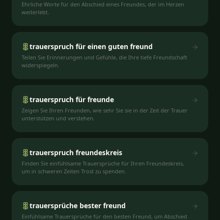
Ehrliche Worte für den Abschied eines Freundes, der im Herzen
weiterlebt.
trauerspruch für einen guten freund
Teilen Sie Erinnerungen und Gefühle, die Ihre tiefe Freundschaft
widerspiegeln.
trauerspruch für freunde
Zeigen Sie Ihren Freunden, wie sehr Sie sie in der Zeit der Trauer
unterstützen und verstehen.
trauerspruch freundeskreis
Finden Sie einfühlsame Trauersprüche für Ihren Freundeskreis,
um in schweren Zeiten Trost zu spenden.
trauersprüche bester freund
Einfühlsame Trauersprüche für den besten Freund, um Abschied