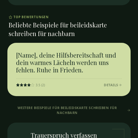
TOP BEWERTUNGEN
Beliebte Beispiele für
beileidskarte
schreiben für nachbarn
[Name], deine Hilfsbereitschaft und
dein warmes Lächeln werden uns
fehlen. Ruhe in Frieden.
DETAILS
3.5
(
2
)
WEITERE BEISPIELE FÜR
BEILEIDSKARTE SCHREIBEN FÜR
NACHBARN
Trauerspruch
verfassen