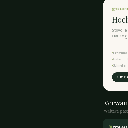
TRAUE
Hoc
Stilvoll
Hause ge
Premium-
Individue
Schneller
SHOP 
Verwan
Weitere pas
trauer