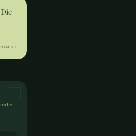
 Die
DETAILS
prüche