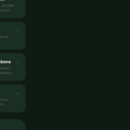
die tiefe
rücken.
ch für
iebene
Schmerz
eistand
d von
it