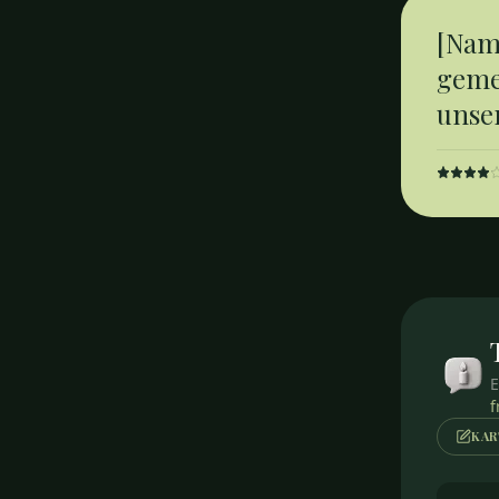
[Nam
geme
unse
E
f
KAR