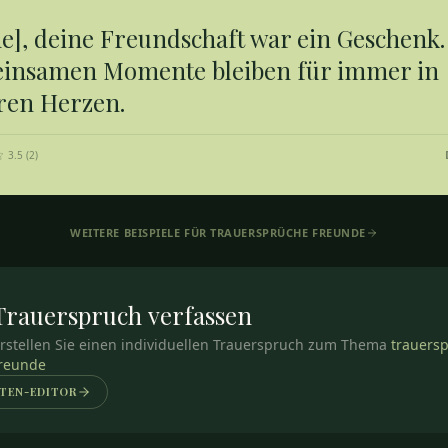
e], deine Freundschaft war ein Geschenk.
insamen Momente bleiben für immer in
ren Herzen.
3.5
(
2
)
WEITERE BEISPIELE FÜR
TRAUERSPRÜCHE FREUNDE
Trauerspruch
verfassen
rstellen Sie einen individuellen Trauerspruch zum Thema
trauers
reunde
TEN-EDITOR