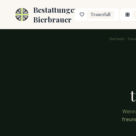
Bestattungen
Trauerfall
Bierbrauer
Startseite
Trau
Trauersprüche für Freunde – Trost in schweren Zeiten
Wenn 
freun