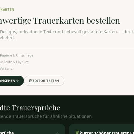
RKARTEN
hwertige Trauerkarten
bestellen
e Designs, individuelle Texte und liebevoll gestaltete Karten — dire
liefert.
Papiere & Umschläge
lle Texte & Layouts
 Versand
ANSEHEN
EDITOR TESTEN
dte
Trauersprüche
sende Trauersprüche für ähnliche Situationen
sprüche
kurzer schöner trauerspr