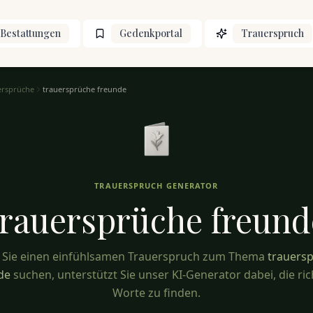
Bestattungen
Gedenkportal
Trauerspruch
ersprüche
trauersprüche freunde
TRAUERSPRUCH GENERATOR
trauersprüche
freund
Sie einen einfühlsamen Trauerspruch zum Thema
trauers
de
suchen, unterstützt Sie unser KI-Generator dabei, die ri
Worte zu finden.