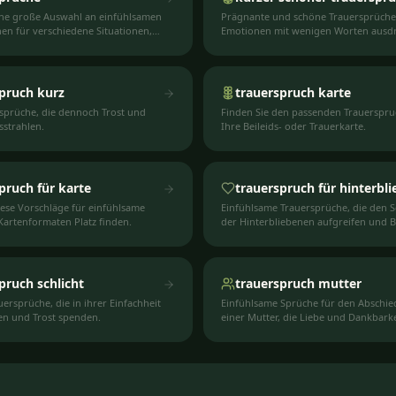
ine große Auswahl an einfühlsamen
Prägnante und schöne Trauersprüche, 
en für verschiedene Situationen,
Emotionen mit wenigen Worten ausd
 Anlässe.
pruch kurz
trauerspruch karte
sprüche, die dennoch Trost und
Finden Sie den passenden Trauerspru
sstrahlen.
Ihre Beileids- oder Trauerkarte.
pruch für karte
trauerspruch für hinterbl
iese Vorschläge für einfühlsame
Einfühlsame Trauersprüche, die den 
 Kartenformaten Platz finden.
der Hinterbliebenen aufgreifen und B
vermitteln.
pruch schlicht
trauerspruch mutter
uersprüche, die in ihrer Einfachheit
Einfühlsame Sprüche für den Abschie
en und Trost spenden.
einer Mutter, die Liebe und Dankbarke
ausdrücken.