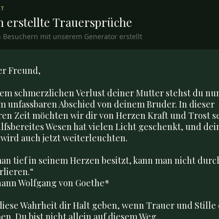
RT
 erstellte
Trauersprüche
 Besuchern mit unserem Generator erstellt
er Freund,

em schmerzlichen Verlust deiner Mutter stehst du nun
m unfassbaren Abschied von deinem Bruder. In dieser 
en Zeit möchten wir dir von Herzen Kraft und Trost se
ilfsbereites Wesen hat vielen Licht geschenkt, und dein
 wird auch jetzt weiterleuchten.

an tief in seinem Herzen besitzt, kann man nicht durch
lieren.“  

hann Wolfgang von Goethe*

iese Wahrheit dir Halt geben, wenn Trauer und Stille 
n. Du bist nicht allein auf diesem Weg.