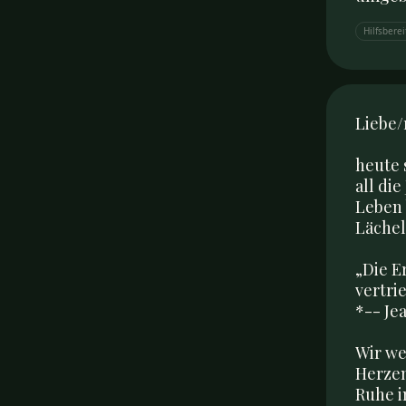
Hilfsberei
Liebe/
heute 
all di
Leben 
Lächel
„Die E
vertri
*-- Jea
Wir we
Herzen
Ruhe i