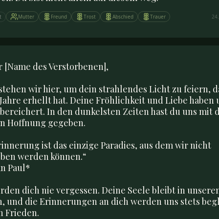
t
Mutter
Freund
Trost
Abschied
Trauer
24.
r [Name des Verstorbenen],

stehen wir hier, um dein strahlendes Licht zu feiern, d
e Jahre erhellt hat. Deine Fröhlichkeit und Liebe haben 
bereichert. In den dunkelsten Zeiten hast du uns mit 
n Hoffnung gegeben.

rinnerung ist das einzige Paradies, aus dem wir nicht 
eben werden können.“  

n Paul*

rden dich nie vergessen. Deine Seele bleibt in unseren
, und die Erinnerungen an dich werden uns stets begle
n Frieden.