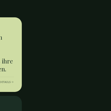
m
 ihre
en.
DETAILS