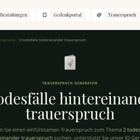
Bestattungen
Gedenkportal
Trauerspruch
ersprüche
2 todesfälle hintereinander trauerspruch
TRAUERSPRUCH GENERATOR
odesfälle hintereinan
trauerspruch
 Sie einen einfühlsamen Trauerspruch zum Thema
2 todes
einander trauerspruch
suchen, unterstützt Sie unser KI-Ge