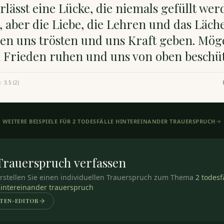
rlässt eine Lücke, die niemals gefüllt we
 aber die Liebe, die Lehren und das Läch
en uns trösten und uns Kraft geben. Mög
in Frieden ruhen und uns von oben beschü
3.5
(
2
)
WEITERE BEISPIELE FÜR
2 TODESFÄLLE HINTEREINANDER TRAUERSPRUCH
Trauerspruch
verfassen
rstellen Sie einen individuellen Trauerspruch zum Thema
2 todesf
intereinander trauerspruch
TEN-EDITOR