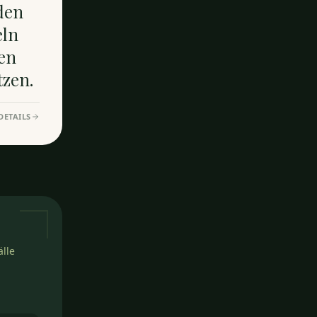
rden
eln
en
tzen.
DETAILS
älle