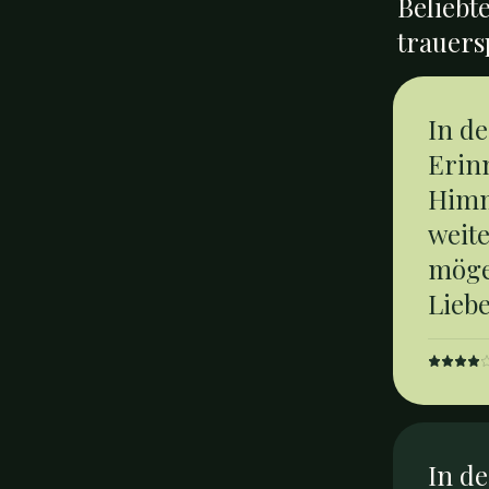
Beliebte
trauers
In de
Erin
Himm
weite
mögen
Lieb
In de