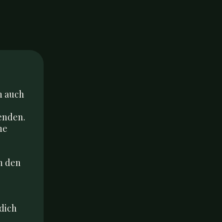
 auch 
nden. 
e 
 den 
dich 