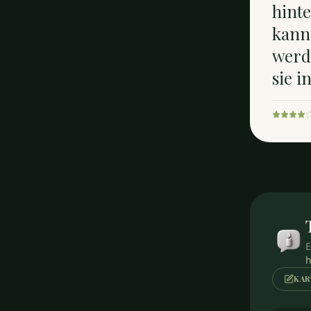
hinte
kann,
werd
sie 
E
h
KAR