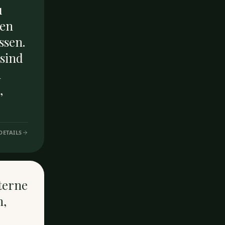
u
len
ssen.
 sind
n
,
DETAILS
Sterne
n,