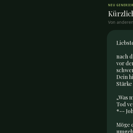
NEU GENERIE
Kürzlich
Von anderen
Liebst
nach d
vor de
schwer
Dein h
Stärke
„Was m
Tod ver
*-- Jo
Möge d
umgebe