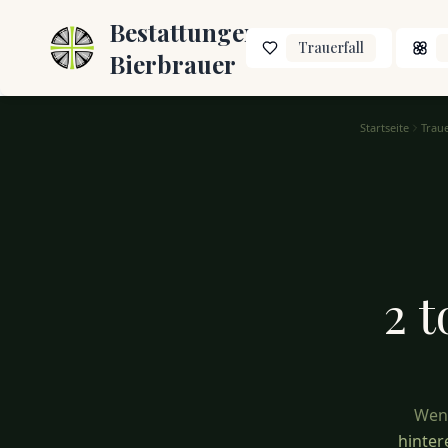
Bestattungen
Trauerfall
Bierbrauer
Startseite
Trau
Trauersprüche für 2 Todesfälle – Trost finden
2 t
Wenn
hinter