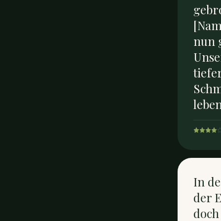
gebr
[Name
nun 
Unser
tiefe
Schme
lebe
In de
der E
doch