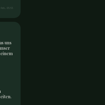
 Feb., 05:55
as uns 
unser 
deinem 
 
iten. 