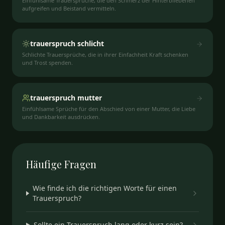
Einfühlsame Trauersprüche, die den Schmerz der Hinterbliebenen
aufgreifen und Beistand vermitteln.
trauerspruch schlicht
Schlichte Trauersprüche, die in ihrer Einfachheit Kraft schenken
und Trost spenden.
trauerspruch mutter
Einfühlsame Sprüche für den Abschied von einer Mutter, die Liebe
und Dankbarkeit ausdrücken.
Häufige
Fragen
Wie finde ich die richtigen Worte für einen
Trauerspruch?
Sollte ein Trauerspruch lang oder kurz sein?