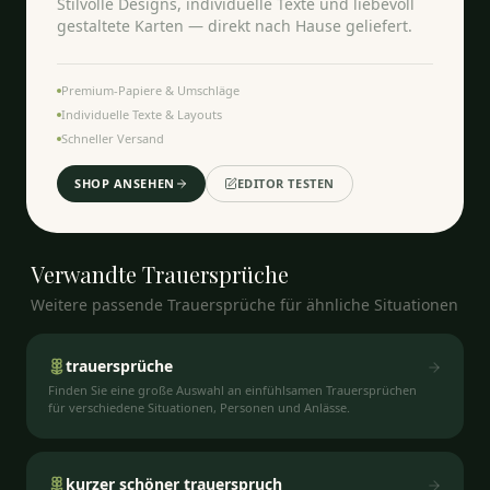
Stilvolle Designs, individuelle Texte und liebevoll
gestaltete Karten — direkt nach Hause geliefert.
Premium-Papiere & Umschläge
Individuelle Texte & Layouts
Schneller Versand
SHOP ANSEHEN
EDITOR TESTEN
Verwandte
Trauersprüche
Weitere passende Trauersprüche für ähnliche Situationen
trauersprüche
Finden Sie eine große Auswahl an einfühlsamen Trauersprüchen
für verschiedene Situationen, Personen und Anlässe.
kurzer schöner trauerspruch