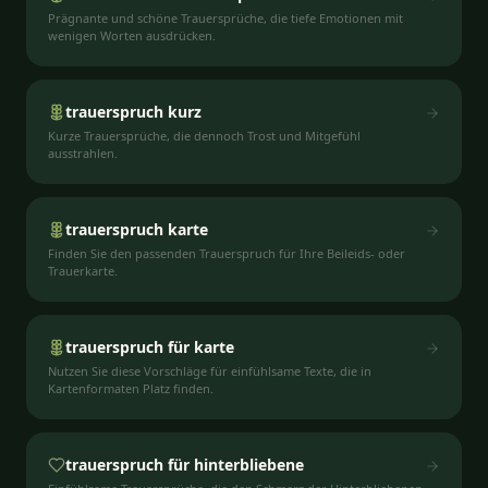
Prägnante und schöne Trauersprüche, die tiefe Emotionen mit
wenigen Worten ausdrücken.
trauerspruch kurz
Kurze Trauersprüche, die dennoch Trost und Mitgefühl
ausstrahlen.
trauerspruch karte
Finden Sie den passenden Trauerspruch für Ihre Beileids- oder
Trauerkarte.
trauerspruch für karte
Nutzen Sie diese Vorschläge für einfühlsame Texte, die in
Kartenformaten Platz finden.
trauerspruch für hinterbliebene