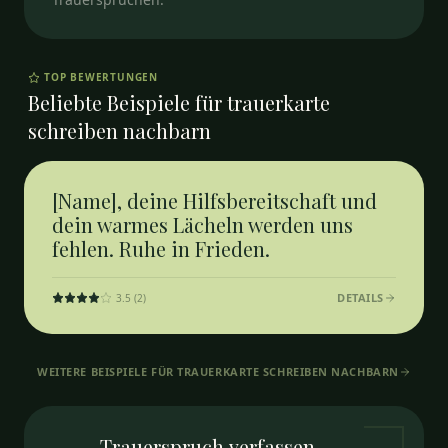
TOP BEWERTUNGEN
Beliebte Beispiele für
trauerkarte
schreiben nachbarn
[Name], deine Hilfsbereitschaft und
dein warmes Lächeln werden uns
fehlen. Ruhe in Frieden.
DETAILS
3.5
(
2
)
WEITERE BEISPIELE FÜR
TRAUERKARTE SCHREIBEN NACHBARN
Trauerspruch
verfassen