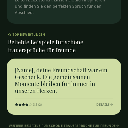
und finden Sie den perfekten Spruch für den
Abschied.
TOP BEWERTUNGEN
Beliebte Beispiele für
schöne
trauersprüche für freunde
[Name], deine Freundschaft war ein
Geschenk. Die gemeinsamen
Momente bleiben für immer in
unseren Herzen.
DETAILS
3.5
(
2
)
WEITERE BEISPIELE FÜR
SCHÖNE TRAUERSPRÜCHE FÜR FREUNDE