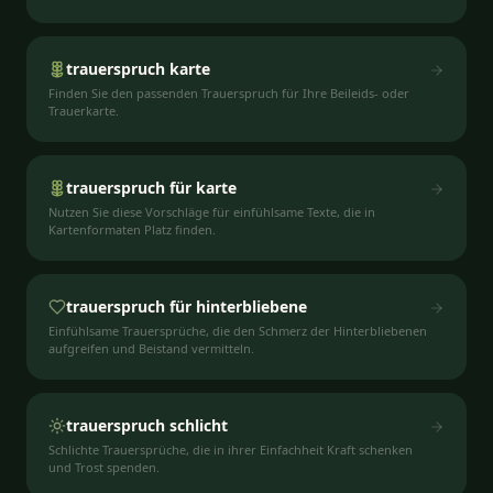
trauerspruch karte
Finden Sie den passenden Trauerspruch für Ihre Beileids- oder
Trauerkarte.
trauerspruch für karte
Nutzen Sie diese Vorschläge für einfühlsame Texte, die in
Kartenformaten Platz finden.
trauerspruch für hinterbliebene
Einfühlsame Trauersprüche, die den Schmerz der Hinterbliebenen
aufgreifen und Beistand vermitteln.
trauerspruch schlicht
Schlichte Trauersprüche, die in ihrer Einfachheit Kraft schenken
und Trost spenden.