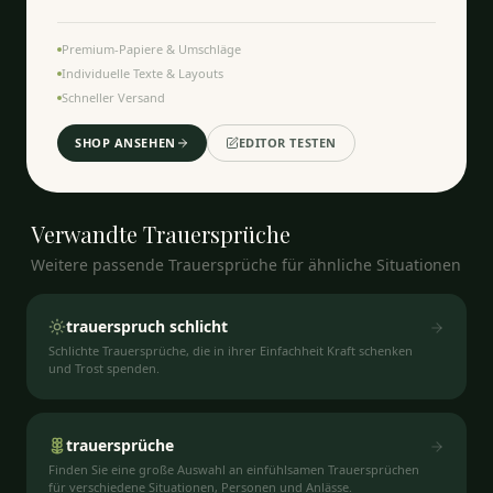
Premium-Papiere & Umschläge
Individuelle Texte & Layouts
Schneller Versand
SHOP ANSEHEN
EDITOR TESTEN
Verwandte
Trauersprüche
Weitere passende Trauersprüche für ähnliche Situationen
trauerspruch schlicht
Schlichte Trauersprüche, die in ihrer Einfachheit Kraft schenken
und Trost spenden.
trauersprüche
Finden Sie eine große Auswahl an einfühlsamen Trauersprüchen
für verschiedene Situationen, Personen und Anlässe.