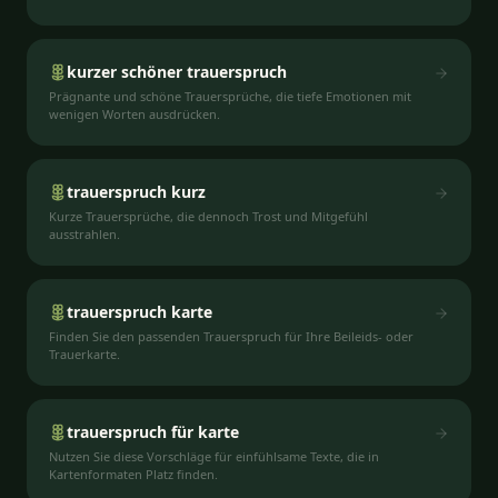
kurzer schöner trauerspruch
Prägnante und schöne Trauersprüche, die tiefe Emotionen mit
wenigen Worten ausdrücken.
trauerspruch kurz
Kurze Trauersprüche, die dennoch Trost und Mitgefühl
ausstrahlen.
trauerspruch karte
Finden Sie den passenden Trauerspruch für Ihre Beileids- oder
Trauerkarte.
trauerspruch für karte
Nutzen Sie diese Vorschläge für einfühlsame Texte, die in
Kartenformaten Platz finden.