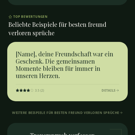
TOP BEWERTUNGEN
Beliebte Beispiele für
besten freund
verloren sprüche
[Name], deine Freundschaft war ein
Geschenk. Die gemeinsamen
Momente bleiben für immer in
unseren Herzen.
DETAILS
3.5
(
2
)
WEITERE BEISPIELE FÜR
BESTEN FREUND VERLOREN SPRÜCHE