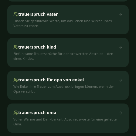
trauerspruch vater
Finden Sie gefühlvolle Worte, um das Leben und Wirken Ihres
Vaters zu ehren.
trauerspruch kind
Einfühlsame Trauersprüche für den schwersten Abschied – den
eines Kindes.
trauerspruch für opa von enkel
Wie Enkel ihre Trauer zum Ausdruck bringen können, wenn der
Opa verstirbt.
trauerspruch oma
Voller Wärme und Dankbarkeit: Abschiedsworte für eine geliebte
Oma.