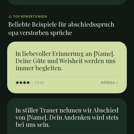
TOP BEWERTUNGEN
Beliebte Beispiele für
abschiedsspruch
opa verstorben sprüche
In liebevoller Erinnerung an [Name].
Deine Güte und Weisheit werden uns
immer begleiten.
DETAILS
3.5
(
2
)
In stiller Trauer nehmen wir Abschied
von [Name]. Dein Andenken wird stets
bei uns sein.