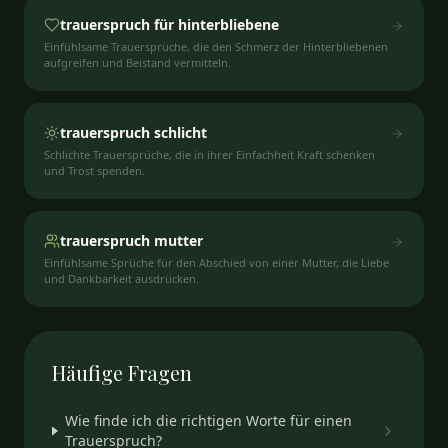
trauerspruch für hinterbliebene
Einfühlsame Trauersprüche, die den Schmerz der Hinterbliebenen
aufgreifen und Beistand vermitteln.
trauerspruch schlicht
Schlichte Trauersprüche, die in ihrer Einfachheit Kraft schenken
und Trost spenden.
trauerspruch mutter
Einfühlsame Sprüche für den Abschied von einer Mutter, die Liebe
und Dankbarkeit ausdrücken.
Häufige
Fragen
Wie finde ich die richtigen Worte für einen
Trauerspruch?