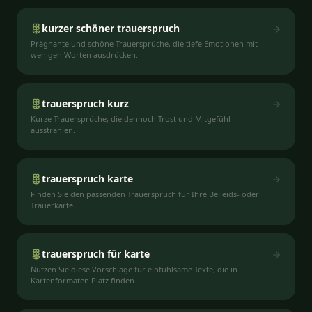
kurzer schöner trauerspruch
Prägnante und schöne Trauersprüche, die tiefe Emotionen mit
wenigen Worten ausdrücken.
trauerspruch kurz
Kurze Trauersprüche, die dennoch Trost und Mitgefühl
ausstrahlen.
trauerspruch karte
Finden Sie den passenden Trauerspruch für Ihre Beileids- oder
Trauerkarte.
trauerspruch für karte
Nutzen Sie diese Vorschläge für einfühlsame Texte, die in
Kartenformaten Platz finden.