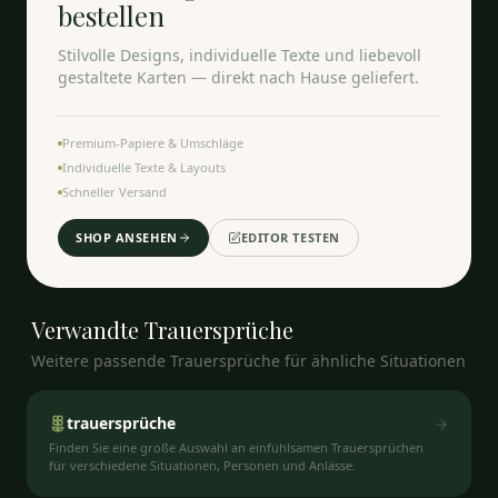
bestellen
Stilvolle Designs, individuelle Texte und liebevoll
gestaltete Karten — direkt nach Hause geliefert.
Premium-Papiere & Umschläge
Individuelle Texte & Layouts
Schneller Versand
SHOP ANSEHEN
EDITOR TESTEN
Verwandte
Trauersprüche
Weitere passende Trauersprüche für ähnliche Situationen
trauersprüche
Finden Sie eine große Auswahl an einfühlsamen Trauersprüchen
für verschiedene Situationen, Personen und Anlässe.