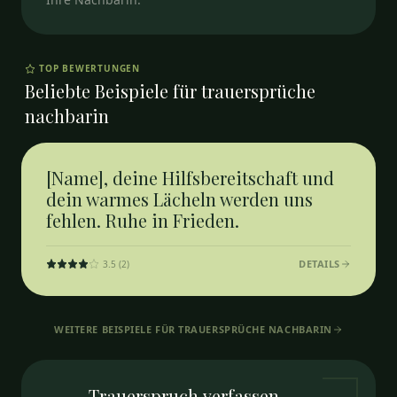
TOP BEWERTUNGEN
Beliebte Beispiele für
trauersprüche
nachbarin
[Name], deine Hilfsbereitschaft und
dein warmes Lächeln werden uns
fehlen. Ruhe in Frieden.
DETAILS
3.5
(
2
)
WEITERE BEISPIELE FÜR
TRAUERSPRÜCHE NACHBARIN
Trauerspruch
verfassen