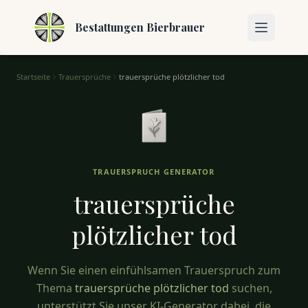
Bestattungen Bierbrauer
Startseite
Trauersprüche
trauersprüche plötzlicher tod
Trauersprüche Plötzlicher Tod – Trost und Worte
TRAUERSPRUCH GENERATOR
trauersprüche
plötzlicher
tod
Wenn Sie einen einfühlsamen Trauerspruch zum
Thema
trauersprüche plötzlicher tod
suchen,
unterstützt Sie unser KI-Generator dabei, die