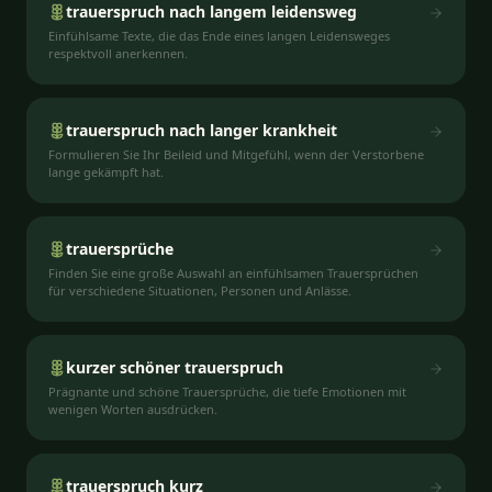
trauerspruch nach langem leidensweg
Einfühlsame Texte, die das Ende eines langen Leidensweges
respektvoll anerkennen.
trauerspruch nach langer krankheit
Formulieren Sie Ihr Beileid und Mitgefühl, wenn der Verstorbene
lange gekämpft hat.
trauersprüche
Finden Sie eine große Auswahl an einfühlsamen Trauersprüchen
für verschiedene Situationen, Personen und Anlässe.
kurzer schöner trauerspruch
Prägnante und schöne Trauersprüche, die tiefe Emotionen mit
wenigen Worten ausdrücken.
trauerspruch kurz