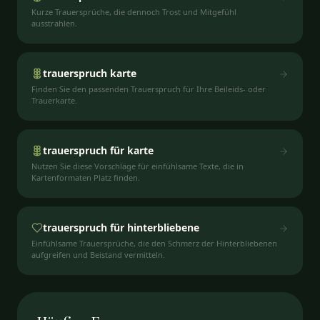
Kurze Trauersprüche, die dennoch Trost und Mitgefühl
ausstrahlen.
trauerspruch karte
Finden Sie den passenden Trauerspruch für Ihre Beileids- oder
Trauerkarte.
trauerspruch für karte
Nutzen Sie diese Vorschläge für einfühlsame Texte, die in
Kartenformaten Platz finden.
trauerspruch für hinterbliebene
Einfühlsame Trauersprüche, die den Schmerz der Hinterbliebenen
aufgreifen und Beistand vermitteln.