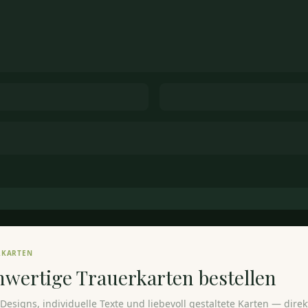
RKARTEN
hwertige Trauerkarten
bestellen
e Designs, individuelle Texte und liebevoll gestaltete Karten — dire