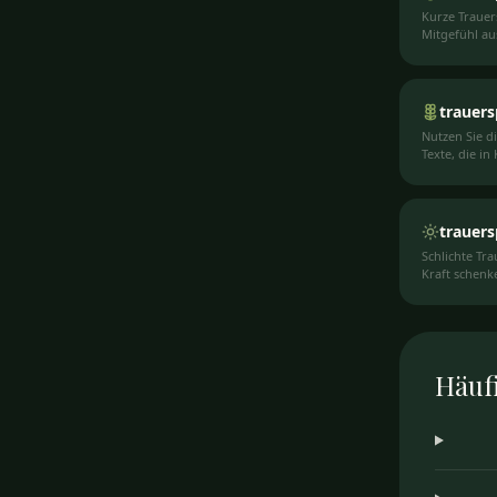
Kurze Trauer
Mitgefühl au
trauers
Nutzen Sie d
Texte, die in
trauers
Schlichte Tra
Kraft schenk
Häuf