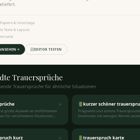
liefert.
Papiere & Umschläge
lle Texte & Layouts
 Versand
ANSEHEN
EDITOR TESTEN
dte
Trauersprüche
sende Trauersprüche für ähnliche Situationen
sprüche
kurzer schöner trauerspr
ine große Auswahl an einfühlsamen
Prägnante und schöne Trauersprüche, 
en für verschiedene Situationen,
Emotionen mit wenigen Worten ausd
 Anlässe.
pruch kurz
trauerspruch karte