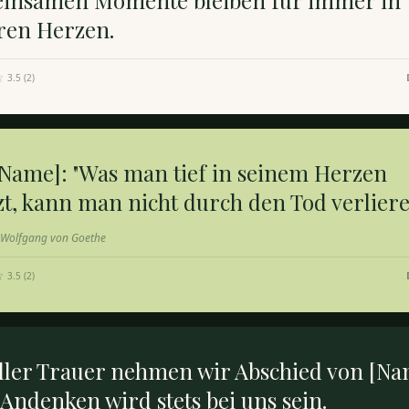
insamen Momente bleiben für immer in
ren Herzen.
3.5
(
2
)
[Name]: "Was man tief in seinem Herzen
zt, kann man nicht durch den Tod verliere
 Wolfgang von Goethe
3.5
(
2
)
iller Trauer nehmen wir Abschied von [Na
Andenken wird stets bei uns sein.