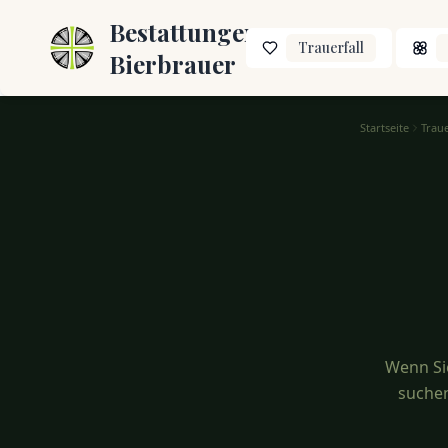
Bestattungen
Trauerfall
Bierbrauer
Startseite
Trau
Trauersprüche Rilke – Einfühlsame Trauersprüche
Wenn Si
suchen