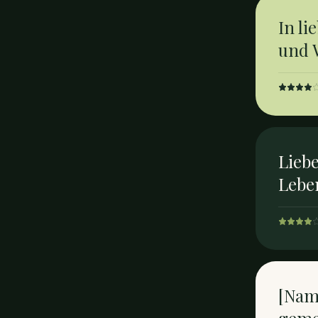
In li
und 
Liebe
Lebe
[Nam