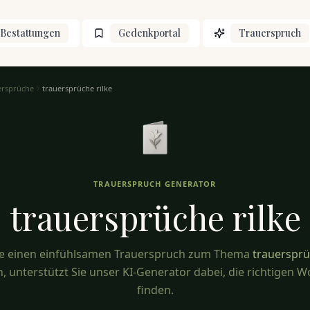
Bestattungen
Gedenkportal
Trauerspruch
ersprüche
trauersprüche rilke
TRAUERSPRUCH GENERATOR
trauersprüche
rilke
e einen einfühlsamen Trauerspruch zum Thema
trauersprü
, unterstützt Sie unser KI-Generator dabei, die richtigen W
finden.