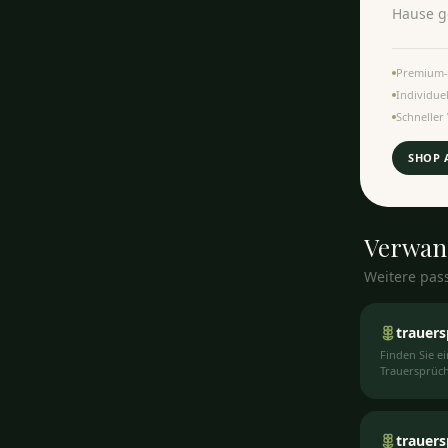
Hause ge
Premium-
Individue
Schneller
SHOP 
Verwan
Weitere pas
trauer
Finden Sie e
Trauersprüch
Personen und
trauers