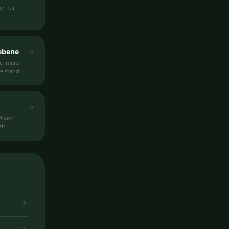
ch für
iebene
Schmerz
eistand
d von
it