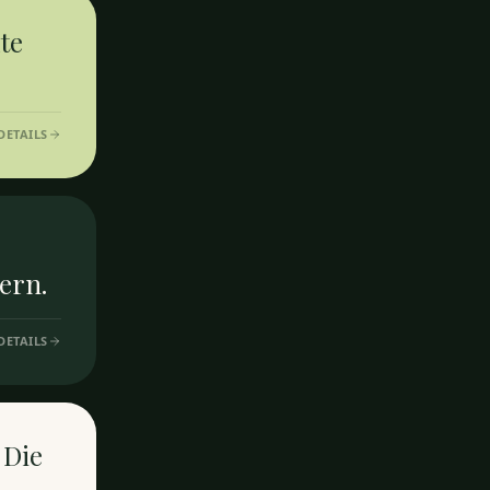
te
DETAILS
ern.
DETAILS
 Die