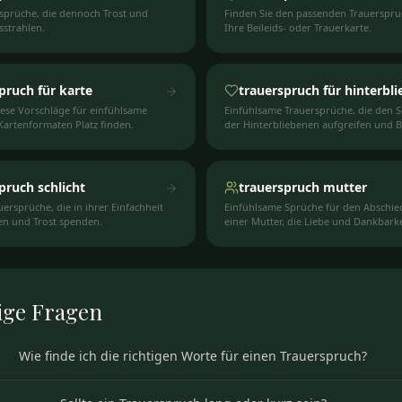
sprüche, die dennoch Trost und
Finden Sie den passenden Trauerspru
sstrahlen.
Ihre Beileids- oder Trauerkarte.
pruch für karte
trauerspruch für hinterbl
iese Vorschläge für einfühlsame
Einfühlsame Trauersprüche, die den 
 Kartenformaten Platz finden.
der Hinterbliebenen aufgreifen und B
vermitteln.
pruch schlicht
trauerspruch mutter
uersprüche, die in ihrer Einfachheit
Einfühlsame Sprüche für den Abschie
en und Trost spenden.
einer Mutter, die Liebe und Dankbarke
ausdrücken.
ige
Fragen
Wie finde ich die richtigen Worte für einen Trauerspruch?