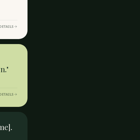
DETAILS
n."
DETAILS
me].