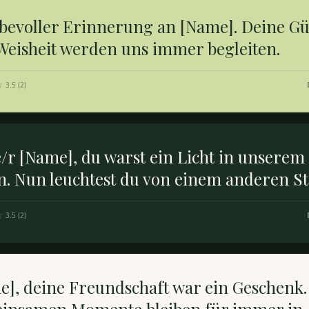
ebevoller Erinnerung an [Name]. Deine Gü
Weisheit werden uns immer begleiten.
3.5
(
2
)
/r [Name], du warst ein Licht in unserem
n. Nun leuchtest du von einem anderen St
3.5
(
2
)
e], deine Freundschaft war ein Geschenk.