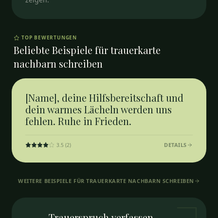
TOP BEWERTUNGEN
Beliebte Beispiele für
trauerkarte
nachbarn schreiben
[Name], deine Hilfsbereitschaft und
dein warmes Lächeln werden uns
fehlen. Ruhe in Frieden.
DETAILS
3.5
(
2
)
WEITERE BEISPIELE FÜR
TRAUERKARTE NACHBARN SCHREIBEN
Trauerspruch
verfassen