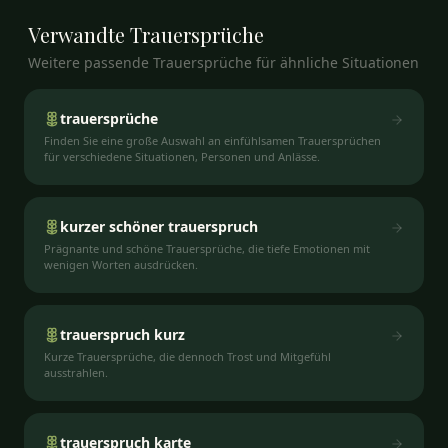
Verwandte
Trauersprüche
Weitere passende Trauersprüche für ähnliche Situationen
trauersprüche
Finden Sie eine große Auswahl an einfühlsamen Trauersprüchen
für verschiedene Situationen, Personen und Anlässe.
kurzer schöner trauerspruch
Prägnante und schöne Trauersprüche, die tiefe Emotionen mit
wenigen Worten ausdrücken.
trauerspruch kurz
Kurze Trauersprüche, die dennoch Trost und Mitgefühl
ausstrahlen.
trauerspruch karte