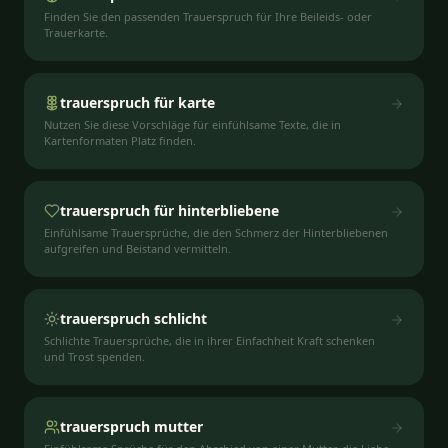
Finden Sie den passenden Trauerspruch für Ihre Beileids- oder
Trauerkarte.
trauerspruch für karte
Nutzen Sie diese Vorschläge für einfühlsame Texte, die in
Kartenformaten Platz finden.
trauerspruch für hinterbliebene
Einfühlsame Trauersprüche, die den Schmerz der Hinterbliebenen
aufgreifen und Beistand vermitteln.
trauerspruch schlicht
Schlichte Trauersprüche, die in ihrer Einfachheit Kraft schenken
und Trost spenden.
trauerspruch mutter