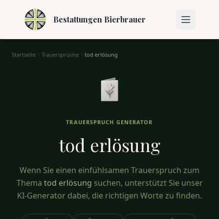
Bestattungen Bierbrauer
Startseite
Trauersprüche
tod erlösung
Tod Erlösung – Trauersprüche für den Abschied
TRAUERSPRUCH GENERATOR
tod
erlösung
Wenn Sie einen einfühlsamen Trauerspruch zum
Thema
tod erlösung
suchen, unterstützt Sie unser
KI-Generator dabei, die richtigen Worte zu finden.