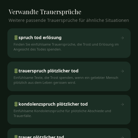
Verwandte
Trauersprüche
Weitere passende Trauersprüche für ähnliche Situationen
spruch tod erlösung
Finden Sie einfühlsame Trauersprüche, die Trost und Erlösung im
Angesicht des Todes spenden.
trauerspruch plötzlicher tod
Einfühlsame Texte, die Trost spenden, wenn ein geliebter Mensch
plötzlich aus dem Leben gerissen wird.
kondolenzspruch plötzlicher tod
Einfühlsame Kondolenzsprüche für plötzliche Abschiede und
Trauerfälle.
trauer plötzlicher tod