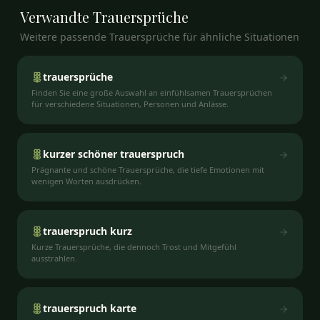
Verwandte
Trauersprüche
Weitere passende Trauersprüche für ähnliche Situationen
trauersprüche
Finden Sie eine große Auswahl an einfühlsamen Trauersprüchen
für verschiedene Situationen, Personen und Anlässe.
kurzer schöner trauerspruch
Prägnante und schöne Trauersprüche, die tiefe Emotionen mit
wenigen Worten ausdrücken.
trauerspruch kurz
Kurze Trauersprüche, die dennoch Trost und Mitgefühl
ausstrahlen.
trauerspruch karte