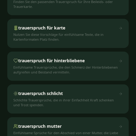
Finden Sie den passenden Trauerspruch für Ihre Beileids- oder
Trauerkarte.
trauerspruch für karte
Nutzen Sie diese Vorschläge für einfühlsame Texte, die in
Kartenformaten Platz finden.
trauerspruch für hinterbliebene
Einfühlsame Trauersprüche, die den Schmerz der Hinterbliebenen
aufgreifen und Beistand vermitteln.
trauerspruch schlicht
Schlichte Trauersprüche, die in ihrer Einfachheit Kraft schenken
und Trost spenden.
trauerspruch mutter
Einfühlsame Sprüche für den Abschied von einer Mutter, die Liebe