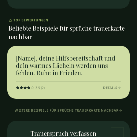
TOP BEWERTUNGEN
Beliebte Beispiele für
sprüche trauerkarte
nachbar
[Name], deine Hilfsbereitschaft und
dein warmes Lächeln werden uns
fehlen. Ruhe in Frieden.
DETAILS
3.5
(
2
)
WEITERE BEISPIELE FÜR
SPRÜCHE TRAUERKARTE NACHBAR
Trauerspruch
verfassen