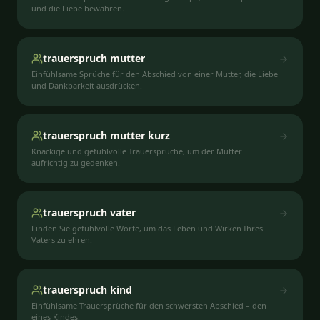
und die Liebe bewahren.
trauerspruch mutter
Einfühlsame Sprüche für den Abschied von einer Mutter, die Liebe
und Dankbarkeit ausdrücken.
trauerspruch mutter kurz
Knackige und gefühlvolle Trauersprüche, um der Mutter
aufrichtig zu gedenken.
trauerspruch vater
Finden Sie gefühlvolle Worte, um das Leben und Wirken Ihres
Vaters zu ehren.
trauerspruch kind
Einfühlsame Trauersprüche für den schwersten Abschied – den
eines Kindes.