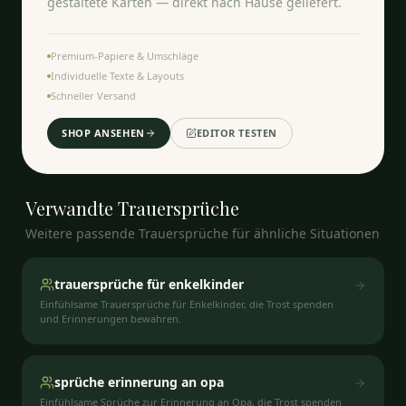
gestaltete Karten — direkt nach Hause geliefert.
Premium-Papiere & Umschläge
Individuelle Texte & Layouts
Schneller Versand
SHOP ANSEHEN
EDITOR TESTEN
Verwandte
Trauersprüche
Weitere passende Trauersprüche für ähnliche Situationen
trauersprüche für enkelkinder
Einfühlsame Trauersprüche für Enkelkinder, die Trost spenden
und Erinnerungen bewahren.
sprüche erinnerung an opa
Einfühlsame Sprüche zur Erinnerung an Opa, die Trost spenden