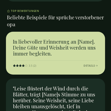
TOP BEWERTUNGEN
Beliebte Beispiele für
sprüche verstorbener
opa
In liebevoller Erinnerung an [Name].
Deine Güte und Weisheit werden uns
immer begleiten.
DETAILS
3.5
(
2
)
"Leise flüstert der Wind durch die
Blätter, trägt [Name]s Stimme zu uns
herüber. Seine Weisheit, seine Liebe
bleiben unausgelöscht, tief in