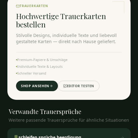
TRAUERKARTEN
Hochwertige Trauerkarten
bestellen
Stilvolle Designs, individuelle Texte und liebevoll
gestaltete Karten — direkt nach Hause geliefert.
Premium-Papiere & Umschläge
Individuelle Texte & Layouts
Schneller Versand
SHOP ANSEHEN
EDITOR TESTEN
Verwandte
Trauersprüche
Weitere passende Trauersprüche für ähnliche Situationen
schleifen sprüche beerdigung