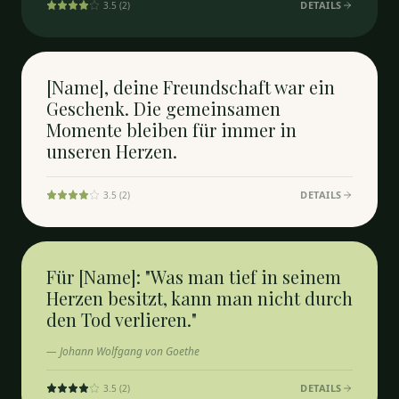
DETAILS
3.5
(
2
)
[Name], deine Freundschaft war ein
Geschenk. Die gemeinsamen
Momente bleiben für immer in
unseren Herzen.
DETAILS
3.5
(
2
)
Für [Name]: "Was man tief in seinem
Herzen besitzt, kann man nicht durch
den Tod verlieren."
—
Johann Wolfgang von Goethe
DETAILS
3.5
(
2
)