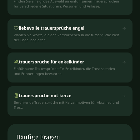
Finden Sie eine große Auswahl an einfühlsamen Trauersprüchen
für verschiedene Situationen, Personen und Anlässe.
liebevolle trauersprüche engel
Wählen Sie Worte, die den Verstorbenen in die fürsorgliche Welt
der Engel begleiten.
trauersprüche für enkelkinder
Einfühlsame Trauersprüche für Enkelkinder, die Trost spenden
und Erinnerungen bewahren.
trauersprüche mit kerze
Berührende Trauersprüche mit Kerzenmotiven für Abschied und
Trost.
Häufige
Fragen