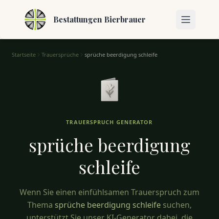
Bestattungen Bierbrauer
Startseite
Trauersprüche
sprüche beerdigung schleife
Sprüche Beerdigung Schleife – Texte für Kränze & Schleifen
TRAUERSPRUCH GENERATOR
sprüche beerdigung
schleife
Wenn Sie einen einfühlsamen Trauerspruch zum
Thema
sprüche beerdigung schleife
suchen,
unterstützt Sie unser KI-Generator dabei, die