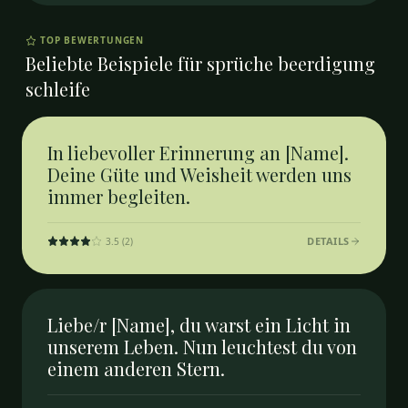
TOP BEWERTUNGEN
Beliebte Beispiele für
sprüche beerdigung
schleife
In liebevoller Erinnerung an [Name].
Deine Güte und Weisheit werden uns
immer begleiten.
DETAILS
3.5
(
2
)
Liebe/r [Name], du warst ein Licht in
unserem Leben. Nun leuchtest du von
einem anderen Stern.