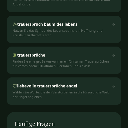
Angehörige.
trauerspruch baum des lebens
Nutzen Sie das Symbol des Lebensbaums, um Hoffnung und
Kreislauf zu thematisieren.
trauersprüche
Finden Sie eine große Auswahl an einfühlsamen Trauersprüchen
für verschiedene Situationen, Personen und Anlässe.
liebevolle trauersprüche engel
Wählen Sie Worte, die den Verstorbenen in die fürsorgliche Welt
der Engel begleiten.
Häufige
Fragen