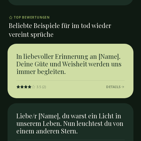
TOP BEWERTUNGEN
Beliebte Beispiele für
im tod wieder
vereint sprüche
In liebevoller Erinnerung an [Name].
Deine Güte und Weisheit werden uns
immer begleiten.
DETAILS
3.5
(
2
)
Liebe/r [Name], du warst ein Licht in
unserem Leben. Nun leuchtest du von
einem anderen Stern.