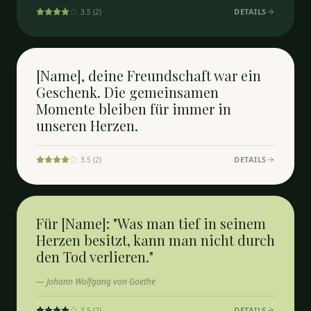
DETAILS
3.5
(
2
)
[Name], deine Freundschaft war ein
Geschenk. Die gemeinsamen
Momente bleiben für immer in
unseren Herzen.
DETAILS
3.5
(
2
)
Für [Name]: "Was man tief in seinem
Herzen besitzt, kann man nicht durch
den Tod verlieren."
—
Johann Wolfgang von Goethe
DETAILS
3.5
(
2
)