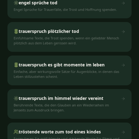
engel sprüche tod
Engel Sprüche für Trauerfälle, die Trost und Hoffnung spenden.
trauerspruch plötzlicher tod
Einfühlsame Texte, die Trost spenden, wenn ein geliebter Mensch
plötzlich aus dem Leben gerissen wird.
trauerspruch es gibt momente im leben
Einfache, aber wirkungsvolle Sätze für Augenblicke, in denen das
Leben stillzustehen scheint.
trauerspruch im himmel wieder vereint
Berührende Texte, die den Glauben an ein Wiedersehen im
Jenseits zum Ausdruck bringen.
tröstende worte zum tod eines kindes
Formulieren Sie mitfühlende und stärkende Worte für Eltern und