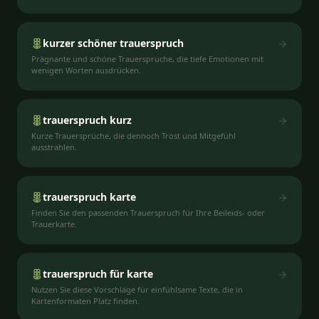
kurzer schöner trauerspruch
Prägnante und schöne Trauersprüche, die tiefe Emotionen mit
wenigen Worten ausdrücken.
trauerspruch kurz
Kurze Trauersprüche, die dennoch Trost und Mitgefühl
ausstrahlen.
trauerspruch karte
Finden Sie den passenden Trauerspruch für Ihre Beileids- oder
Trauerkarte.
trauerspruch für karte
Nutzen Sie diese Vorschläge für einfühlsame Texte, die in
Kartenformaten Platz finden.