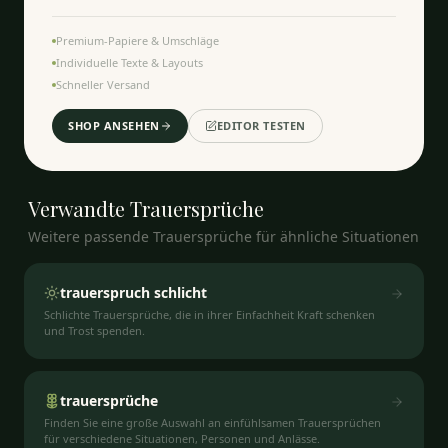
Premium-Papiere & Umschläge
Individuelle Texte & Layouts
Schneller Versand
SHOP ANSEHEN
EDITOR TESTEN
Verwandte
Trauersprüche
Weitere passende Trauersprüche für ähnliche Situationen
trauerspruch schlicht
Schlichte Trauersprüche, die in ihrer Einfachheit Kraft schenken
und Trost spenden.
trauersprüche
Finden Sie eine große Auswahl an einfühlsamen Trauersprüchen
für verschiedene Situationen, Personen und Anlässe.