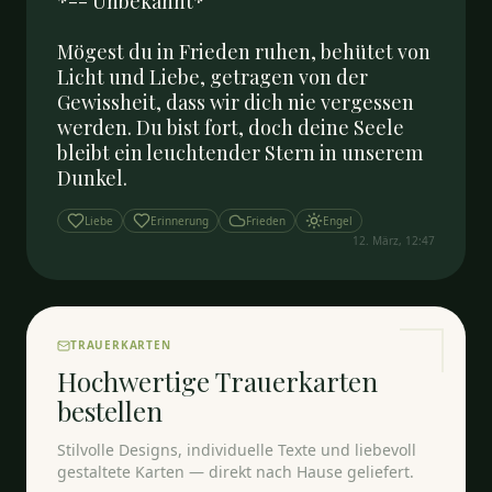
*-- Unbekannt*

Mögest du in Frieden ruhen, behütet von 
Licht und Liebe, getragen von der 
Gewissheit, dass wir dich nie vergessen 
werden. Du bist fort, doch deine Seele 
bleibt ein leuchtender Stern in unserem 
Dunkel.
Liebe
Erinnerung
Frieden
Engel
12. März, 12:47
TRAUERKARTEN
Hochwertige Trauerkarten
bestellen
Stilvolle Designs, individuelle Texte und liebevoll
gestaltete Karten — direkt nach Hause geliefert.