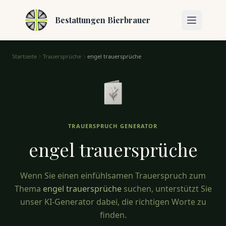
Bestattungen Bierbrauer
Startseite
Trauersprüche
engel trauersprüche
Engel Trauersprüche – Trost in schweren Zeiten
TRAUERSPRUCH GENERATOR
engel
trauersprüche
Wenn Sie einen einfühlsamen Trauerspruch zum
Thema
engel trauersprüche
suchen, unterstützt Sie
unser KI-Generator dabei, die richtigen Worte zu
finden.