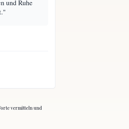
den und Ruhe
t."
Worte vermitteln
und