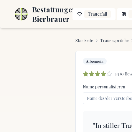
Bestattungen
Trauerfall
Bierbrauer
Startseite
Trauersprüche
Allgemein
4.5
(
0
Bew
Name personalisieren
"In stiller T