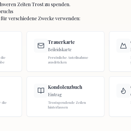
chweren Zeiten Trost zu spenden.
pruchs
 für verschiedene Zwecke verwenden:
Trauerkarte
Beileidskarte
 die
Persönliche Anteilnahme
abe
ausdrücken
Kondolenzbuch
Eintrag
 die
Trostspendende Zeilen
hinterlassen