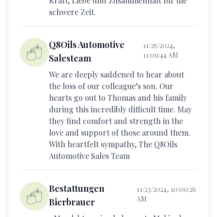
Kraft, Liebe und Zusammenhalt für die
schwere Zeit.
Q8Oils Automotive
11/25/2024,
11:09:44 AM
Salesteam
We are deeply saddened to hear about
the loss of our colleague’s son. Our
hearts go out to Thomas and his family
during this incredibly difficult time. May
they find comfort and strength in the
love and support of those around them.
With heartfelt sympathy, The Q8Oils
Automotive Sales Team
Bestattungen
11/23/2024, 10:00:26
AM
Bierbrauer