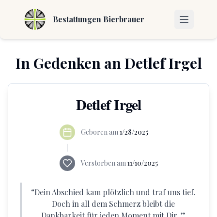
Bestattungen Bierbrauer
In Gedenken an
Detlef Irgel
Detlef Irgel
Geboren am
1/28/2025
Verstorben am
11/10/2025
“
Dein Abschied kam plötzlich und traf uns tief.
Doch in all dem Schmerz bleibt die
Dankbarkeit für jeden Moment mit Dir.
”